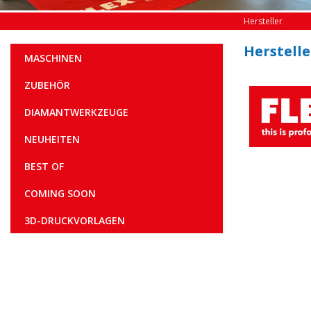
Hersteller
Herstelle
MASCHINEN
ZUBEHÖR
DIAMANTWERKZEUGE
NEUHEITEN
BEST OF
COMING SOON
3D-DRUCKVORLAGEN