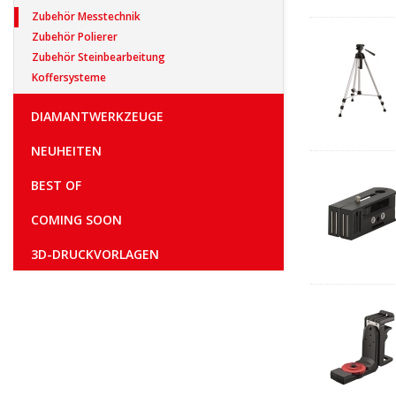
Zubehör Messtechnik
Zubehör Polierer
Zubehör Steinbearbeitung
Koffersysteme
DIAMANTWERKZEUGE
NEUHEITEN
BEST OF
COMING SOON
3D-DRUCKVORLAGEN