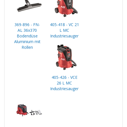
369-896 - FN-
405-418 - VC 21
AL 36x370
L MC
Bodendüse
Industriesauger
Aluminium mit
Rollen
405-426 - VCE
26 L MC
Industriesauger