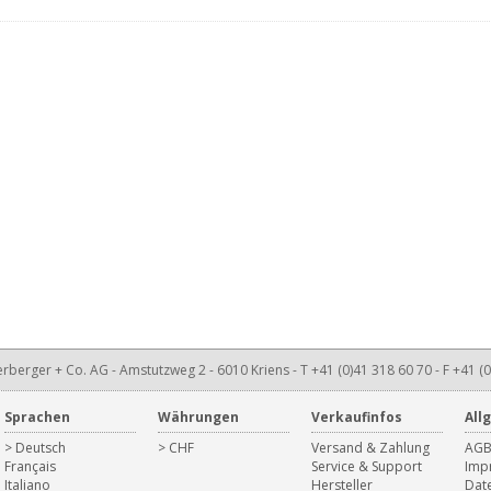
rberger + Co. AG - Amstutzweg 2 - 6010 Kriens - T +41 (0)41 318 60 70 - F +41 (0
Sprachen
Währungen
Verkaufinfos
All
> Deutsch
> CHF
Versand & Zahlung
AG
Français
Service & Support
Imp
Italiano
Hersteller
Dat