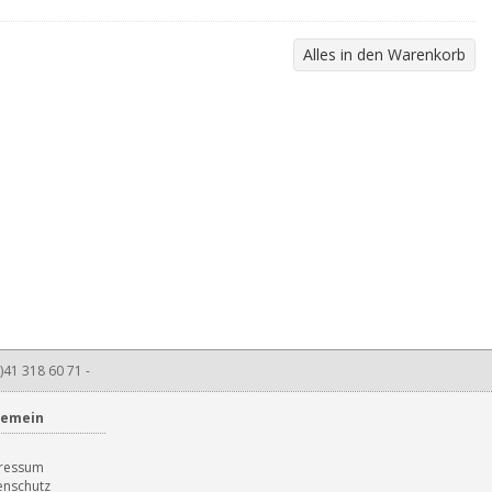
)41 318 60 71 -
gemein
B
ressum
enschutz