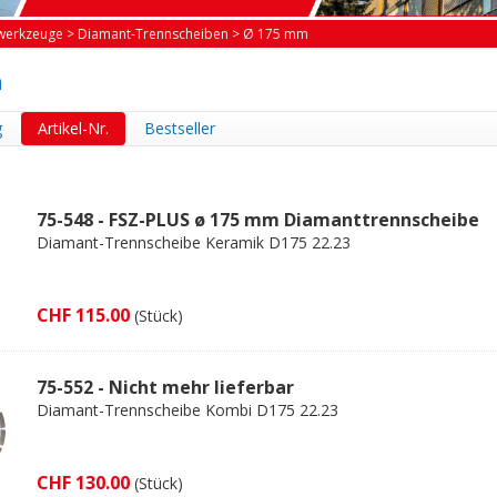
werkzeuge
>
Diamant-Trennscheiben
>
Ø 175 mm
m
g
Artikel-Nr.
Bestseller
75-548 - FSZ-PLUS ø 175 mm Diamanttrennscheibe
Diamant-Trennscheibe Keramik D175 22.23
CHF 115.00
(Stück)
75-552 - Nicht mehr lieferbar
Diamant-Trennscheibe Kombi D175 22.23
CHF 130.00
(Stück)