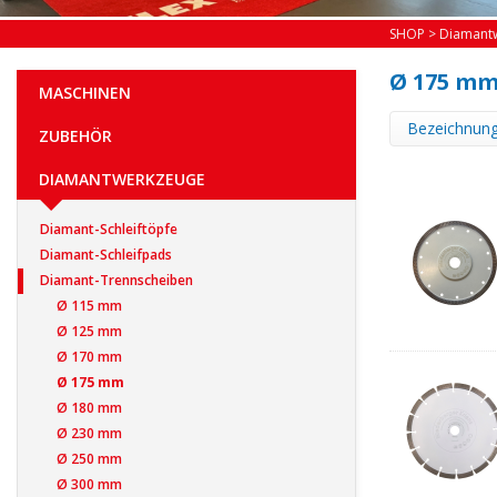
SHOP
>
Diamant
Ø 175 m
MASCHINEN
Bezeichnun
ZUBEHÖR
DIAMANTWERKZEUGE
Diamant-Schleiftöpfe
Diamant-Schleifpads
Diamant-Trennscheiben
Ø 115 mm
Ø 125 mm
Ø 170 mm
Ø 175 mm
Ø 180 mm
Ø 230 mm
Ø 250 mm
Ø 300 mm