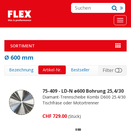
SORTIMENT
Ø 600 mm
Bezeichnung
Artikel-Nr.
Bestseller
Filter
75-409 - LD-N ø600 Bohrung 25,4/30
Diamant-Trennscheibe Kombi D600 25.4/30
Tischfräse oder Motortrenner
CHF 729.00
(Stück)