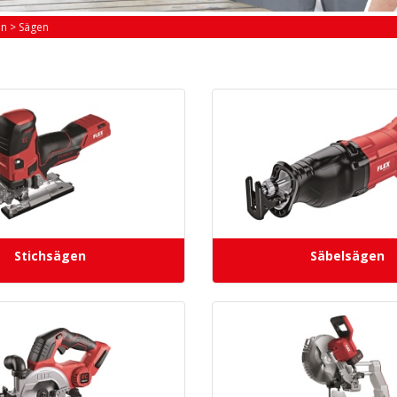
en
>
Sägen
Stichsägen
Säbelsägen