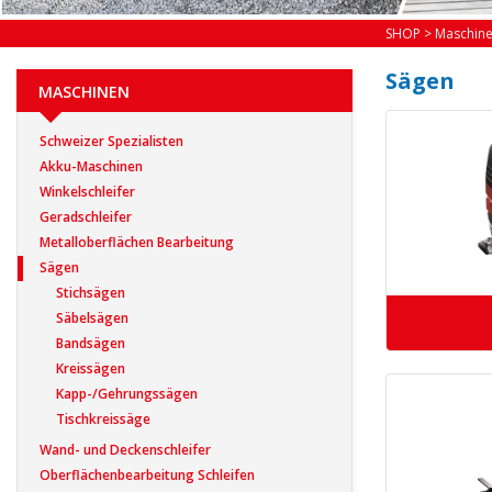
SHOP
>
Maschin
Sägen
MASCHINEN
Schweizer Spezialisten
Akku-Maschinen
Winkelschleifer
Geradschleifer
Metalloberflächen Bearbeitung
Sägen
Stichsägen
Säbelsägen
Bandsägen
Kreissägen
Kapp-/Gehrungssägen
Tischkreissäge
Wand- und Deckenschleifer
Oberflächenbearbeitung Schleifen