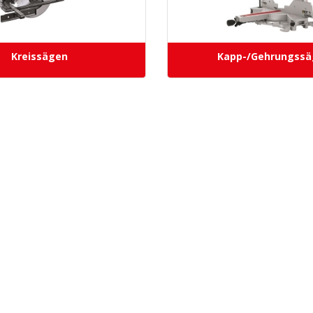
Kreissägen
Kapp-/Gehrungssä