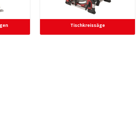
gen
Tischkreissäge