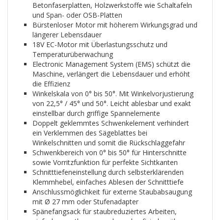
Betonfaserplatten, Holzwerkstoffe wie Schaltafeln
und Span- oder OSB-Platten
Bürstenloser Motor mit höherem Wirkungsgrad und
längerer Lebensdauer
18V EC-Motor mit Überlastungsschutz und
Temperaturüberwachung
Electronic Management System (EMS) schützt die
Maschine, verlängert die Lebensdauer und erhöht
die Effizienz
Winkelskala von 0° bis 50°. Mit Winkelvorjustierung
von 22,5° / 45° und 50°. Leicht ablesbar und exakt
einstellbar durch griffige Spannelemente
Doppelt geklemmtes Schwenkelement verhindert
ein Verklemmen des Sägeblattes bei
Winkelschnitten und somit die Rückschlaggefahr
Schwenkbereich von 0° bis 50° für Hinterschnitte
sowie Vorritzfunktion für perfekte Sichtkanten
Schnitttiefeneinstellung durch selbsterklärenden
Klemmhebel, einfaches Ablesen der Schnitttiefe
Anschlussmöglichkeit für externe Staubabsaugung
mit Ø 27 mm oder Stufenadapter
Spänefangsack für staubreduziertes Arbeiten,