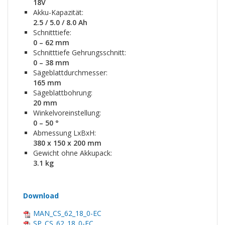
18V
Akku-Kapazität:
2.5 / 5.0 / 8.0 Ah
Schnitttiefe:
0 – 62 mm
Schnitttiefe Gehrungsschnitt:
0 – 38 mm
Sägeblattdurchmesser:
165 mm
Sägeblattbohrung:
20 mm
Winkelvoreinstellung:
0 – 50 °
Abmessung LxBxH:
380 x 150 x 200 mm
Gewicht ohne Akkupack:
3.1 kg
Download
MAN_CS_62_18_0-EC
SP_CS_62_18_0-EC