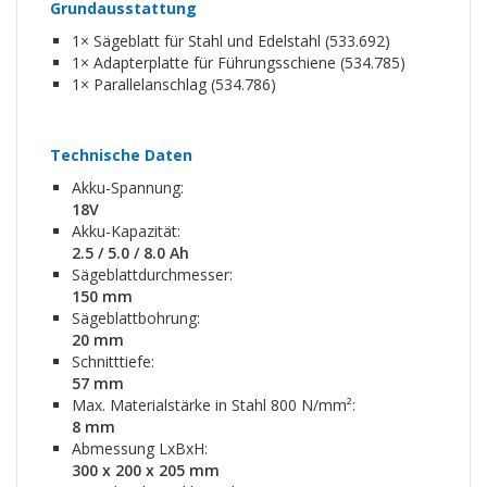
Grundausstattung
1× Sägeblatt für Stahl und Edelstahl (533.692)
1× Adapterplatte für Führungsschiene (534.785)
1× Parallelanschlag (534.786)
Technische Daten
Akku-Spannung:
18V
Akku-Kapazität:
2.5 / 5.0 / 8.0 Ah
Sägeblattdurchmesser:
150 mm
Sägeblattbohrung:
20 mm
Schnitttiefe:
57 mm
Max. Materialstärke in Stahl 800 N/mm²:
8 mm
Abmessung LxBxH:
300 x 200 x 205 mm