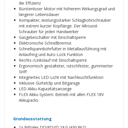
die Effizienz
Bürstenloser Motor mit höherem Wirkungsgrad und
längerer Lebensdauer
Kompakter, leistungsstarker Schlagbohrschrauber
mit extrem kurzer Kopflänge. Der Allround-
Schrauber für jeden Handwerker
Gasgebeschalter mit Einschaltsperre
Elektronische Schnellbremse
Schnellspannbohrfutter in Metallausführung mit
Anlaufring und Auto-Lock Funktion
Rechts-/Linkslauf mit Einschaltsperre
Ergonomisch gestalteter, rutschfester, gummierter
Griff
Integriertes LED-Licht mit Nachleuchtfunktion
Inklusive Gürtelclip und Bitgarage
LED Akku-Kapazitätsanzeige
FLEX Akku-System: Betrieb mit allen FLEX 18V
Akkupacks
Grundausstattung
1x Bithaler DD/PD/ID 18.0 (430.862)