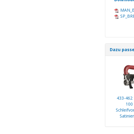
MAN_BR
SP_BRE
Dazu pass
433-462 
100
Schleifvo
Satinie