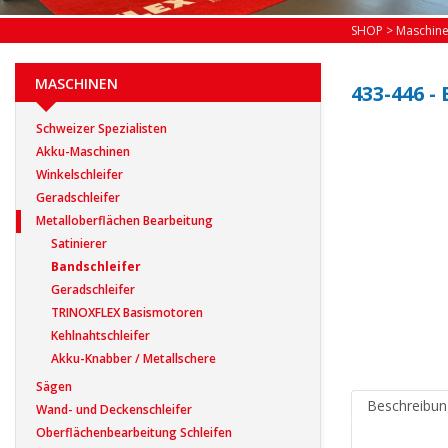
SHOP
>
Maschin
MASCHINEN
433-446 -
Schweizer Spezialisten
Akku-Maschinen
Winkelschleifer
Geradschleifer
Metalloberflächen Bearbeitung
Satinierer
Bandschleifer
Geradschleifer
TRINOXFLEX Basismotoren
Kehlnahtschleifer
Akku-Knabber / Metallschere
Sägen
Beschreibun
Wand- und Deckenschleifer
Oberflächenbearbeitung Schleifen