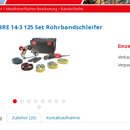
en
>
Metalloberflächen Bearbeitung
>
Bandschleifer
 BRE 14-3 125 Set Rohrbandschleifer
Einze
Verkau
Verpa
1
2
3
4
5
6
7
8
9
g
Zubehör (20)
Kontaktaufnahme