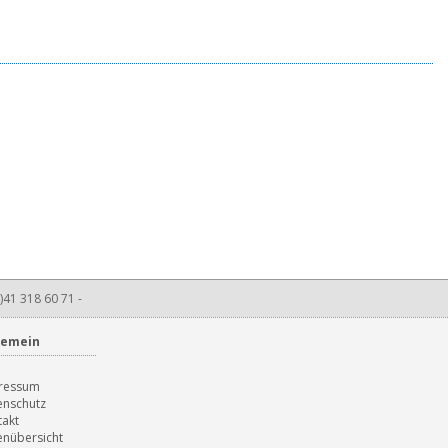
)41 318 60 71 -
gemein
B
ressum
enschutz
takt
enübersicht