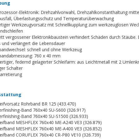
bung
rozessor-Elektronik: Drehzahlvorwahl, Drehzahlkonstanthaltung mitte
usfall, Überlastungsschutz und Temperaturüberwachung
artiger Werkzeugvorsatz mit Schnellkupplung zum werkzeuglosen Wec
ndschleifen
tt vergossener Elektronikbaustein verhindert Schäden durch Stäube. 
 und verlängert die Lebensdauer
fbandwechsel: schnell und ohne Werkzeug
fbandabmessung: 760 x 40 mm
rtiger, federnd gelagerter Schleifarm: aus Leichtmetall mit 2 Umlenk
ger Schalter
arretierung
sstattung
leifvorsatz Rohrband BR 125 (433.470)
erfinishing-Band 760x40 SU-S600 (326.917)
erfinishing-Band 760x40 SU-S1500 (326.933)
leifband MESHFLEX 760x40 ME-A240 VE3 (326.879)
leifband MESHFLEX 760x40 ME-A400 VE3 (326.852)
leifband CORUFLEX 760x40 CR-P80 VE10 (326.739)