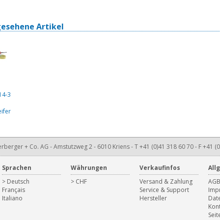
gesehene Artikel
14-3
ifer
rberger + Co. AG - Amstutzweg 2 - 6010 Kriens - T +41 (0)41 318 60 70 - F +41 (0
Sprachen
Währungen
Verkaufinfos
All
> Deutsch
> CHF
Versand & Zahlung
AG
Français
Service & Support
Imp
Italiano
Hersteller
Dat
Kon
Seit