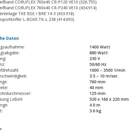
leifband CORUFLEX 760x40 CR-P120 VE10 (326.755)
leifband CORUFLEX 760x40 CR-P240 VE10 (434.914)
fereinlage TKE BSE / BRE 14-3 (433.918)
nsportkoffer L-BOXX TK-L 238 (414.093)
he Daten
ngsaufnahme:
1400 Watt
ngsabgabe:
880 Watt
ng:
230 V
nz:
50/60 Hz
fdrehzahl:
1000 – 3500 1/min
schwindigkeit:
3.5 – 10 m/sec
nge:
760 mm
eite:
40 mm
ohrdurchmesser:
125 mm
sung LxBxH:
520 x 160 x 220 mm
änge:
4.0 m
t:
3.6 kg
d