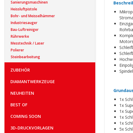
Sanierungsmaschinen
Beschrei
Heissluftpistole
Mikrop
Bohr- und Meisselhämmer
Stroma
Industriesauger
Einzig
Rohrba
Bau-Luftreiniger
Komple
Rührwerke
Motors
Messtechnik / Laser
Schlei
Polierer
Schlei
Steinbearbeitung
Hochwe
Einpoli
ZUBEHÖR
Spindel
DIAMANTWERKZEUGE
Grundau
NEUHEITEN
1x Sch
BEST OF
1x Sup
1x Sup
COMING SOON
1x Sch
1x Sch
3D-DRUCKVORLAGEN
5x Sch