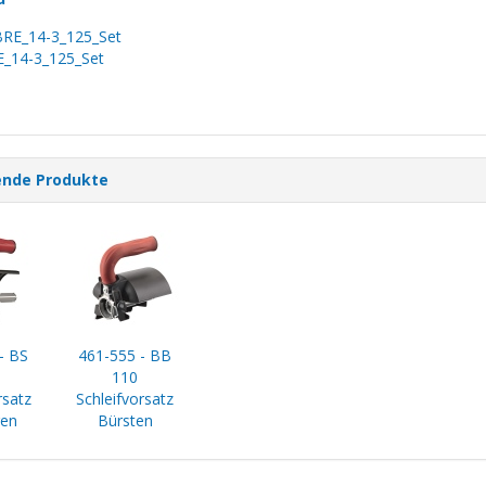
E_14-3_125_Set
_14-3_125_Set
ende Produkte
- BS
461-555 - BB
110
rsatz
Schleifvorsatz
ren
Bürsten