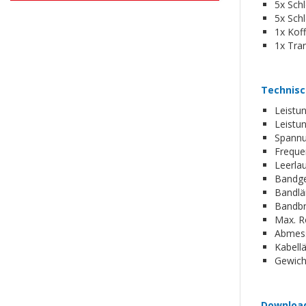
5x Sch
5x Sch
1x Kof
1x Tra
Technisc
Leistu
Leistu
Spannu
Freque
Leerlau
Bandge
Bandlä
Bandbr
Max. R
Abmes
Kabell
Gewich
Downloa