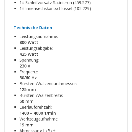
1× Schleifvorsatz Satinieren (459.577)
1× Innensechskantschlüssel (102.229)
Technische Daten
Leistungsaufnahme:
800 Watt
Leistungsabgabe:
425 Watt
Spannung:
230 V
Frequenz:
50/60 Hz
Bürsten-/Walzendurchmesser:
125 mm
Bürsten-/Walzenbreite:
50 mm
Leerlaufdrehzahl:
1400 – 4000 1/min
Werkzeugaufnahme:
19 mm
Abmessung LxBxH: