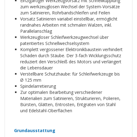
Einzigartiger Werkzeugvorsatz mit Schnellkupplung
zum werkzeuglosen Wechsel der System-Vorsätze
zum Satinieren, Rohrbandschleifen und Feilen
Vorsatz Satinieren variabel einstellbar, ermöglicht
randnahes Arbeiten mit schmalen Walzen, inkl.
Parallelanschlag
Werkzeugloser Schleifwerkzeugwechsel über
patentiertes Schnellwechselsystem
Komplett vergossener Elektronikbaustein verhindert
Schäden durch Stäube. Der 3-fach Wicklungsschutz
reduziert den Verschleiß des Motors und verlängert
die Lebensdauer
Verstellbare Schutzhaube: für Schleifwerkzeuge bis
Ø 125 mm
Spindelarretierung
Zur optimalen Bearbeitung verschiedener
Materialien zum Satinieren, Strukturieren, Polieren,
Bürsten, Glätten, Entrosten, Entgraten von Stahl
und Edelstahl-Oberflächen
Grundausstattung